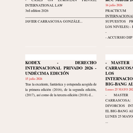
INTERNATIONAL LAW
16 julio 2026
3rd edition 2026
PRACTIC
____________________________________________________________
INTERNACIO
JAVIER CARRASCOSA GONZÁLE...
SUPUESTOS P
LOS NIVELES) - Ed
-
- ACCURSIO DIP 
KODEX - DERECHO
- MASTER 
INTERNACIONAL PRIVADO 2026 -
CARRASCO
UNDÉCIMA EDICIÓN
LOS D
INTERNACI
15 julio 2026
BIG-BANG A
Tras la excelente, fantástica y estupenda acogida de
la primera edición (2016), de la segunda edición,
Lunes 25 MAYO 20
(2017), así como de la tercera edición (2018) d...
- MASTER 
CARRASCOSA
DIVORCIOS IN
EL BIG-BANG AL
LUNES 25 MAYO 20
...