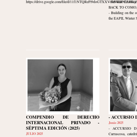
https://drive.google.com/file/d/11f1NTQRePl9doGTXXV8k8WieP8I5s9Aj/v
- JAVIER CARR
BACK TO COMO, I
- Building on the s
the EAPIL Winter Sc
COMPENDIO DE DERECHO
- ACCURSIO 
INTERNACIONAL PRIVADO -
Junio 2025
SÉPTIMA EDICIÓN (2025)
- ACCURSIO DI
JULIO 2025
Carrascosa, catedr