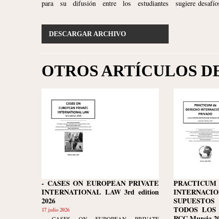
para su difusión entre los estudiantes
sugiere desafíos intelectuales que constituyen
DESCARGAR ARCHIVO
OTROS ARTÍCULOS D
- CASES ON EUROPEAN PRIVATE
PRACTIC
INTERNATIONAL LAW 3rd edition
INTERNACIO
2026
SUPUESTOS
TODOS LOS N
17 julio 2026
RCC Murcia 20
- CASES ON EUROPEAN PRIVATE