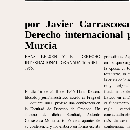
por Javier Carrascosa
Derecho internacional 
Murcia
HANS KELSEN Y EL DERECHO
granadinos. Aq
un placer para
INTERNACIONAL: GRANADA 16 ABRIL
en los que surg
1956.
la época: el 
totalitario, la
.
la crisis de la 
muy origina
El día 16 de abril de 1956 Hans Kelsen,
fundamento del Derecho nacional de cada
filósofo y jurista austríaco nacido en Praga el
Estado en el Derecho Internacional Público,
11 octubre 1881, profesó una conferencia en
el fundamento de éste en la costumbre y la
la Facultad de Derecho de Granada. Un
regla esencial de este Derecho
alumno de dicha Facultad, Antonio
consuetudinario: Pacta Sunt Servanda. Hoy,
Carrascosa Montero, tomó unos apuntes de
más de sesenta años después de aquella
su conferencia y los elaboró en forma escrita
conferencia, la lectura de estos párrafos