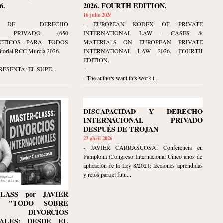
6.
2026. FOURTH EDITION.
16 julio 2026
M DE DERECHO
- EUROPEAN KODEX OF PRIVATE
____
AL PRIVADO (650
INTERNATIONAL LAW - CASES &
ÁCTICOS PARA TODOS
MATERIALS ON EUROPEAN PRIVATE
torial RCC Murcia 2026.
INTERNATIONAL LAW 2026. FOURTH
EDITION.
RESENTA: EL SUPE...
.
- The authors want this work t...
DISCAPACIDAD Y DERECHO
INTERNACIONAL PRIVADO
DESPUÉS DE TROJAN
23 abril 2026
- JAVIER CARRASCOSA: Conferencia en
Pamplona (Congreso Internacional Cinco años de
aplicación de la Ley 8/2021: lecciones aprendidas
y retos para el futu...
LASS por JAVIER
A: "TODO SOBRE
IVORCIOS
NALES: DESDE EL