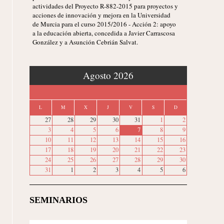
actividades del Proyecto R-882-2015 para proyectos y
acciones de innovación y mejora en la Universidad
de Murcia para el curso 2015/2016 - Acción 2: apoyo
a la educación abierta, concedida a Javier Carrascosa
González y a Asunción Cebrián Salvat.
‹
Agosto 2026
›
L
M
X
J
V
S
D
27
28
29
30
31
1
2
3
4
5
6
7
8
9
10
11
12
13
14
15
16
17
18
19
20
21
22
23
24
25
26
27
28
29
30
31
1
2
3
4
5
6
SEMINARIOS