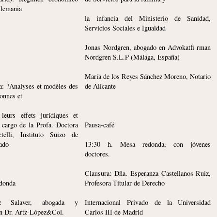
Alemania
la infancia del Ministerio de Sanidad,
Servicios Sociales e Igualdad
Jonas Nordgren, abogado en Advokatfi rman
Nordgren S.L.P (Málaga, España)
María de los Reyes Sánchez Moreno, Notario
a: ?Analyses et modèles des
de Alicante
onnes et
 leurs effets juridiques et
 cargo de la Profa. Doctora
Pausa-café
telli, Instituto Suizo de
ado
13:30 h. Mesa redonda, con jóvenes
doctores.
Clausura: Dña. Esperanza Castellanos Ruiz,
edonda
Profesora Titular de Derecho
z Salaver, abogada y
Internacional Privado de la Universidad
en Dr. Artz-López&Col.
Carlos III de Madrid