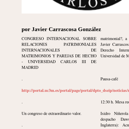
por Javier Carrascosa González
CONGRESO INTERNACIONAL SOBRE
matrimonial?, a
RELACIONES PATRIMONIALES
Javier Carrascos
INTERNACIONALES DE
Derecho Inter
MATRIMONIOS Y PAREJAS DE HECHO
Universidad de M
- UNIVERSIDAD CARLOS III DE
MADRID
.
Pausa-café
http://portal.uc3m.es/portal/page/portal/dpto_dseip/noticias/
.
12:30 h. Mesa r
Un congreso de extraordinario valor.
Isidro Niñerol
despacho Daw
.
Inglaterra): Ac