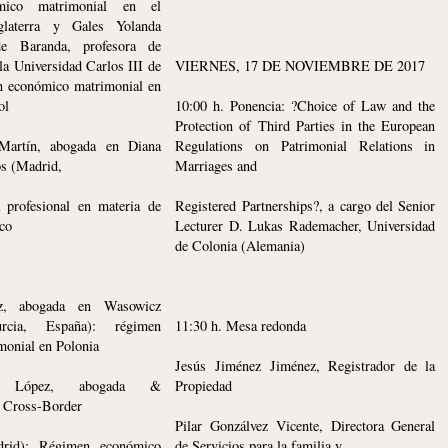
mico matrimonial en el
laterra y Gales Yolanda
e Baranda, profesora de
la Universidad Carlos III de
VIERNES, 17 DE NOVIEMBRE DE 2017
 económico matrimonial en
ol
10:00 h. Ponencia: ?Choice of Law and the
Protection of Third Parties in the European
 Martín, abogada en Diana
Regulations on Patrimonial Relations in
s (Madrid,
Marriages and
 profesional en materia de
Registered Partnerships?, a cargo del Senior
co
Lecturer D. Lukas Rademacher, Universidad
de Colonia (Alemania)
z, abogada en Wasowicz
rcia, España): régimen
11:30 h. Mesa redonda
onial en Polonia
Jesús Jiménez Jiménez, Registrador de la
s López, abogada &
Propiedad
y Cross-Border
Pilar Gonzálvez Vicente, Directora General
rid): Régimen económico
de Servicios para la familia y