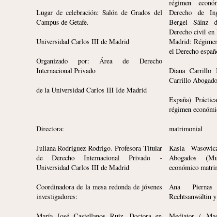
régimen econó
Lugar de celebración: Salón de Grados del
Derecho de Ing
Campus de Getafe.
Bergel Sáinz d
Derecho civil en 
Universidad Carlos III de Madrid
Madrid: Régimen
el Derecho españ
Organizado por: Área de Derecho
Internacional Privado
Diana Carrillo
Carrillo Abogado
de la Universidad Carlos III Ide Madrid
España) Práctica
régimen económi
Directora:
matrimonial
Juliana Rodríguez Rodrigo. Profesora Titular
Kasia Wasowic
de Derecho Internacional Privado -
Abogados (Mu
Universidad Carlos III de Madrid
económico matrim
Coordinadora de la mesa redonda de jóvenes
Ana Pierna
investigadores:
Rechtsanwältin 
María José Castellanos Ruiz. Doctora en
Mediator ( Mad