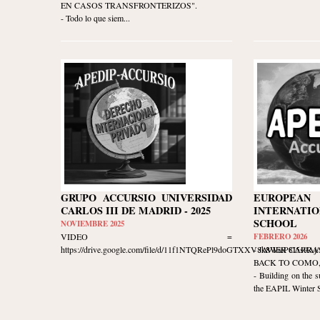
EN CASOS TRANSFRONTERIZOS".
- Todo lo que siem...
GRUPO ACCURSIO UNIVERSIDAD
EUROPE
CARLOS III DE MADRID - 2025
INTERNATIO
SCHOOL
NOVIEMBRE 2025
VIDEO =
FEBRERO 2026
https://drive.google.com/file/d/11f1NTQRePl9doGTXXV8k8WieP8I5s9Aj/v
- JAVIER CARR
BACK TO COMO, I
- Building on the s
the EAPIL Winter Sc