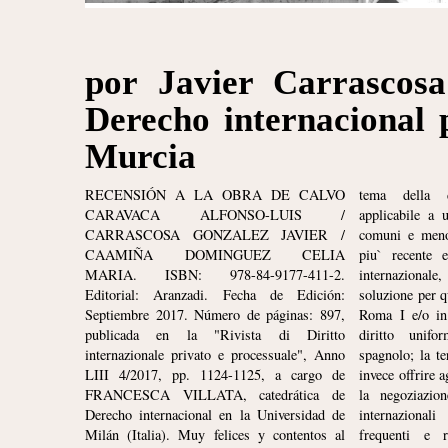
por Javier Carrascosa
Derecho internacional 
Murcia
RECENSIÓN A LA OBRA DE CALVO
tema della d
CARAVACA ALFONSO-LUIS /
applicabile a 
CARRASCOSA GONZALEZ JAVIER /
comuni e meno
CAAMIÑA DOMINGUEZ CELIA
piu` recente 
MARIA. ISBN: 978-84-9177-411-2.
internaziona
Editorial: Aranzadi. Fecha de Edición:
soluzione per q
Septiembre 2017. Número de páginas: 897,
Roma I e/o in 
publicada en la "Rivista di Diritto
diritto unif
internazionale privato e processuale", Anno
spagnolo; la t
LIII 4/2017, pp. 1124-1125, a cargo de
invece offrire a
FRANCESCA VILLATA, catedrática de
la negoziazio
Derecho internacional en la Universidad de
internazional
Milán (Italia). Muy felices y contentos al
frequenti e r