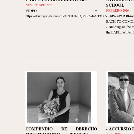
SCHOOL
NOVIEMBRE 2025
VIDEO =
FEBRERO 2026
https://drive.google.com/file/d/11f1NTQRePl9doGTXXV8k8WieP8I5s9Aj/v
- JAVIER CARR
BACK TO COMO, I
- Building on the s
the EAPIL Winter Sc
COMPENDIO DE DERECHO
- ACCURSIO 