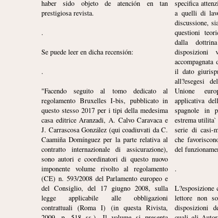
haber sido objeto de atención en tan
specifica atten
prestigiosa revista.
a quelli di la
discussione, sia
.
questioni teori
dalla dottri
Se puede leer en dicha recensión:
disposizioni 
accompagnata d
.
il dato giurisp
all?esegesi de
"Facendo seguito al tomo dedicato al
Unione europea, quanto alla prassi
regolamento Bruxelles I-bis, pubblicato in
applicativa delle corti nazionali e di quelle
questo stesso 2017 per i tipi della medesima
spagnole in particolare, e ? elemento di
casa editrice Aranzadi, A. Calvo Caravaca e
estrema utilita` non solo per i pratici ? da una
J. Carrascosa González (qui coadiuvati da C.
serie di casi-modello con relative soluzioni
Caamiña Domínguez per la parte relativa al
che favoriscono una migliore comprensione
contratto internazionale di assicurazione),
del funzioname
sono autori e coordinatori di questo nuovo
imponente volume rivolto al regolamento
.
(CE) n. 593/2008 del Parlamento europeo e
del Consiglio, del 17 giugno 2008, sulla
L?esposizione 
legge applicabile alle obbligazioni
lettore non s
contrattuali (Roma I) (in questa Rivista,
disposizioni d
2009, p. 518 ss.). Il volume si presenta
quali gli Auto