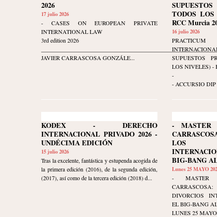
2026
SUPUESTOS
TODOS LOS N
17 julio 2026
RCC Murcia 20
- CASES ON EUROPEAN PRIVATE
INTERNATIONAL LAW
16 julio 2026
3rd edition 2026
PRACTIC
____________________________________________________________
INTERNACIO
JAVIER CARRASCOSA GONZÁLE...
SUPUESTOS P
LOS NIVELES) - Ed
-
- ACCURSIO DIP 
KODEX - DERECHO
- MASTER 
INTERNACIONAL PRIVADO 2026 -
CARRASCO
UNDÉCIMA EDICIÓN
LOS D
INTERNACI
15 julio 2026
BIG-BANG A
Tras la excelente, fantástica y estupenda acogida de
la primera edición (2016), de la segunda edición,
Lunes 25 MAYO 20
(2017), así como de la tercera edición (2018) d...
- MASTER 
CARRASCOSA
DIVORCIOS IN
EL BIG-BANG AL
LUNES 25 MAYO 20