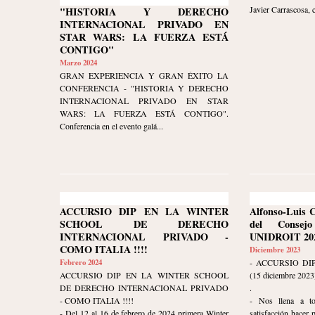
Javier Carrascosa, 
"HISTORIA Y DERECHO
INTERNACIONAL PRIVADO EN
STAR WARS: LA FUERZA ESTÁ
CONTIGO"
Marzo 2024
GRAN EXPERIENCIA Y GRAN ÉXITO LA
CONFERENCIA - "HISTORIA Y DERECHO
INTERNACIONAL PRIVADO EN STAR
WARS: LA FUERZA ESTÁ CONTIGO".
Conferencia en el evento galá...
ACCURSIO DIP EN LA WINTER
Alfonso-Luis 
SCHOOL DE DERECHO
del Consej
INTERNACIONAL PRIVADO -
UNIDROIT 202
COMO ITALIA !!!!
Diciembre 2023
Febrero 2024
- ACCURSIO DI
ACCURSIO DIP EN LA WINTER SCHOOL
(15 diciembre 2023
DE DERECHO INTERNACIONAL PRIVADO
.
- COMO ITALIA !!!!
- Nos llena a t
- Del 12 al 16 de febrero de 2024 primera Winter
satisfacción hacer 