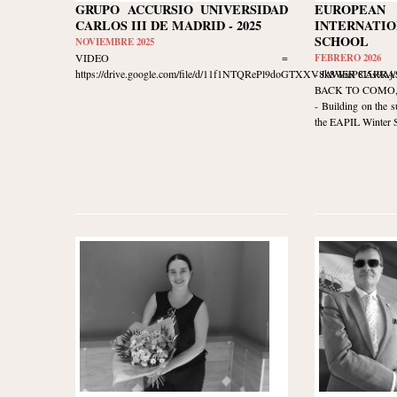
GRUPO ACCURSIO UNIVERSIDAD
EUROPE
CARLOS III DE MADRID - 2025
INTERNATIO
SCHOOL
NOVIEMBRE 2025
VIDEO =
FEBRERO 2026
https://drive.google.com/file/d/11f1NTQRePl9doGTXXV8k8WieP8I5s9Aj/v
- JAVIER CARR
BACK TO COMO, I
- Building on the s
the EAPIL Winter Sc