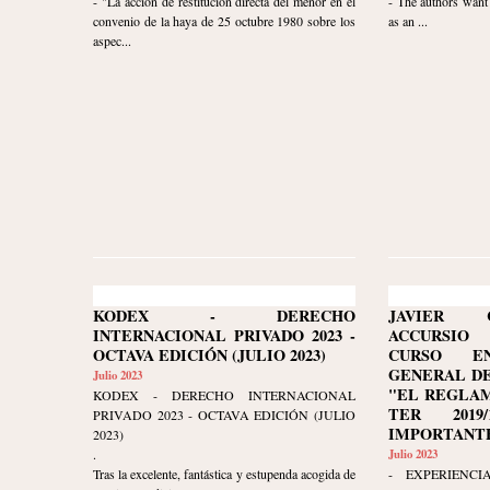
- "La acción de restitución directa del menor en el
- The authors want 
convenio de la haya de 25 octubre 1980 sobre los
as an ...
aspec...
KODEX - DERECHO
JAVIER 
INTERNACIONAL PRIVADO 2023 -
ACCURSIO
OCTAVA EDICIÓN (JULIO 2023)
CURSO E
GENERAL DE
Julio 2023
"EL REGLAM
KODEX - DERECHO INTERNACIONAL
TER 2019/
PRIVADO 2023 - OCTAVA EDICIÓN (JULIO
IMPORTANTE
2023)
.
Julio 2023
Tras la excelente, fantástica y estupenda acogida de
- EXPERIENCI