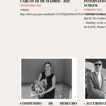
CARLOS III DE MADRID - 2025
INTERNATIO
SCHOOL
NOVIEMBRE 2025
VIDEO =
FEBRERO 2026
https://drive.google.com/file/d/11f1NTQRePl9doGTXXV8k8WieP8I5s9Aj/v
- JAVIER CARR
BACK TO COMO, I
- Building on the s
the EAPIL Winter Sc
COMPENDIO DE DERECHO
- ACCURSIO 