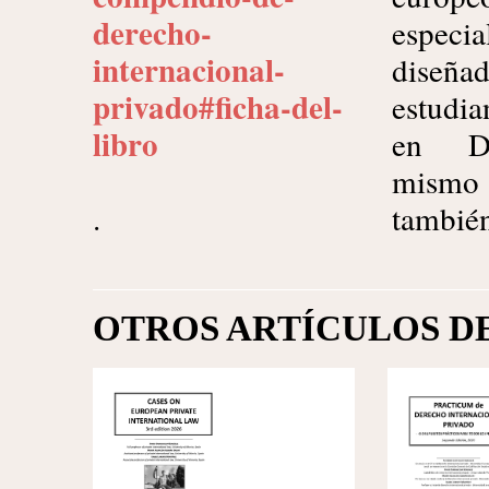
derecho-
especi
internacional-
diseña
privado#ficha-del-
estudia
libro
en De
mis
.
tamb
OTROS ARTÍCULOS D