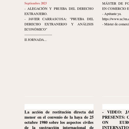
Septiembre 2023
MÁSTER DE F
- ALEGACIÓN Y PRUEBA DEL DERECHO
EN COMERCIO 
EXTRANJERO.
- Apútante ya.
- JAVIER CARRASCOSA: "PRUEBA DEL
https://www.uc3m.e
DERECHO EXTRANERJO Y ANÁLISIS
- Máster de comerci
ECONÓMICO"
------------------------
II JORNADA...
La acción de restitución directa del
- VIDEO: J
menor en el convenio de la haya de 25
PRESENTS: 
octubre 1980 sobre los aspectos civiles
ON EURO
de la sustracción internacional de
INTERNATION