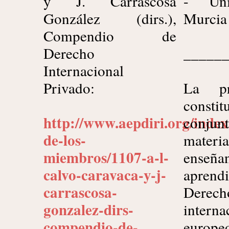
y J. Carrascosa
- Uni
González (dirs.),
Murcia
Compendio de
Derecho
_____
Internacional
Privado:
La pr
cons
http://www.aepdiri.org/index
con
de-los-
materi
miembros/1107-a-l-
ens
calvo-caravaca-y-j-
apren
carrascosa-
Derech
gonzalez-dirs-
interna
compendio-de-
europ