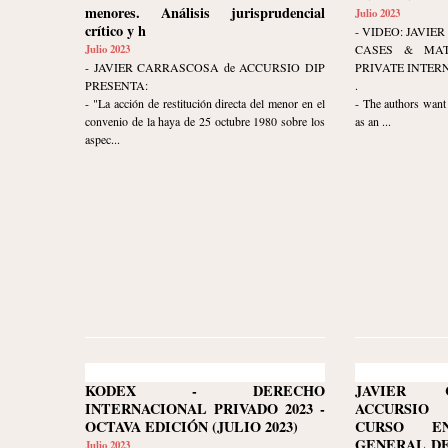
menores. Análisis jurisprudencial
Julio 2023
crítico y h
- VIDEO: JAVI
Julio 2023
CASES & MAT
- JAVIER CARRASCOSA de ACCURSIO DIP
PRIVATE INTER
PRESENTA:
.
- "La acción de restitución directa del menor en el
- The authors want 
convenio de la haya de 25 octubre 1980 sobre los
as an ...
aspec...
KODEX - DERECHO
JAVIER 
INTERNACIONAL PRIVADO 2023 -
ACCURSIO
OCTAVA EDICIÓN (JULIO 2023)
CURSO E
GENERAL DE
Julio 2023