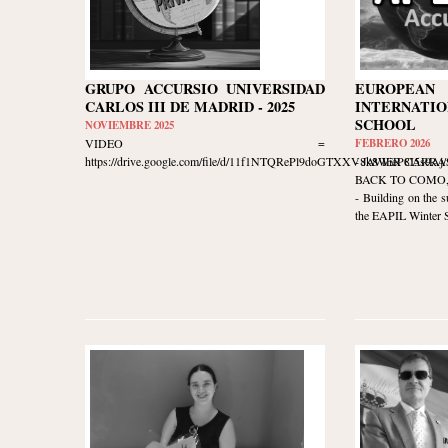
GRUPO ACCURSIO UNIVERSIDAD
EUROPE
CARLOS III DE MADRID - 2025
INTERNATIO
SCHOOL
NOVIEMBRE 2025
VIDEO =
FEBRERO 2026
https://drive.google.com/file/d/11f1NTQRePl9doGTXXV8k8WieP8I5s9Aj/v
- JAVIER CARR
BACK TO COMO, I
- Building on the s
the EAPIL Winter Sc