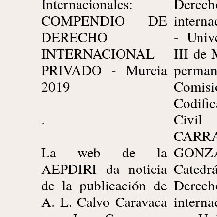
Internacionales:
Derech
COMPENDIO DE
interna
DERECHO
- Univ
INTERNACIONAL
III de 
PRIVADO - Murcia
perma
2019
Comisi
Codifi
.
Civi
CARR
La web de la
GON
AEPDIRI da noticia
Cate
de la publicación de
Derech
A. L. Calvo Caravaca
interna