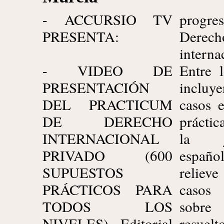
- ACCURSIO TV
prog
PRESENTA:
Derech
interna
- VIDEO DE
Entre 
PRESENTACIÓN
incluy
DEL PRACTICUM
casos e
DE DERECHO
práctic
INTERNACIONAL
la ju
PRIVADO (600
españo
SUPUESTOS
relieve
PRÁCTICOS PARA
casos
TODOS LOS
sobre 
NIVELES) - Editorial
resue