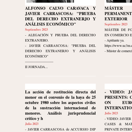
ALFONSO CALVO CARAVACA Y
MÁSTER 
JAVIER CARRASCOSA: "PRUEBA
PERMANEN
DEL DERECHO EXTRANERJO Y
EXTERIOR
ANÁLISIS ECONÓMICO"
Septiembre 2023
Septiembre 2023
MÁSTER DE F
- ALEGACIÓN Y PRUEBA DEL DERECHO
EN COMERCIO 
EXTRANJERO.
- Apútante ya.
- JAVIER CARRASCOSA: "PRUEBA DEL
https://www.uc3m.e
DERECHO EXTRANERJO Y ANÁLISIS
- Máster de comerci
ECONÓMICO"
------------------------
II JORNADA...
La acción de restitución directa del
- VIDEO: J
menor en el convenio de la haya de 25
PRESENTS: 
octubre 1980 sobre los aspectos civiles
ON EURO
de la sustracción internacional de
INTERNATION
menores. Análisis jurisprudencial
Julio 2023
crítico y h
- VIDEO: JAVI
Julio 2023
CASES & MAT
- JAVIER CARRASCOSA de ACCURSIO DIP
PRIVATE INTER