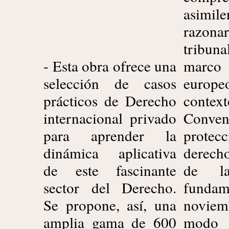
asimil
razon
tribuna
- Esta obra ofrece una
marco del Derecho
selección de casos
europeo y otro en el
prácticos de Derecho
contexto del
internacional privado
Convenio para la
para aprender la
protección de los
dinámica aplicativa
derechos humanos y
de este fascinante
de las libertades
sector del Derecho.
fundamentales de 4
Se propone, así, una
noviembre 1950. Un
amplia gama de 600
modo europeo de