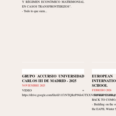
Y RÉGIMEN ECONÓMICO MATRIMONIAL
EN CASOS TRANSFRONTERIZOS".
- Todo lo que siem...
GRUPO ACCURSIO UNIVERSIDAD
EUROPE
CARLOS III DE MADRID - 2025
INTERNATIO
SCHOOL
NOVIEMBRE 2025
VIDEO =
FEBRERO 2026
https://drive.google.com/file/d/11f1NTQRePl9doGTXXV8k8WieP8I5s9Aj/v
- JAVIER CARR
BACK TO COMO, I
- Building on the s
the EAPIL Winter Sc