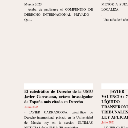
Murcia 2023
MENOR A SUIZ
- Acaba de publicarse el COMPENDIO DE
LOCALIZA.
DERECHO INTERNACIONAL PRIVADO -
.
Qui...
- Una niña de 6 años
El catedrático de Derecho de la UMU
- JAVIER
Javier Carrascosa, octavo investigador
VALENCIA: 7
de España más citado en Derecho
LÍQUID
TRANSFRON
Junio 2023
TRIBUNALE
- JAVIER CARRASCOSA, catedrático de
LEY APLICA
Derecho internacional privado en la Universidad
de Murcia hoy en la sección ÚLTIMAS
Julio 2023
NOTICIAS de la UMU: "El catedrático ...
- JAVIER CARR