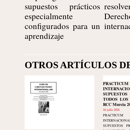
supuestos prácticos
resolver litigios de
especialmente
Derecho
configurados para un
interna
aprendizaje
OTROS ARTÍCULOS D
PRACTIC
INTERNACIO
SUPUESTOS
TODOS LOS N
RCC Murcia 20
16 julio 2026
PRACTIC
INTERNACIO
SUPUESTOS P