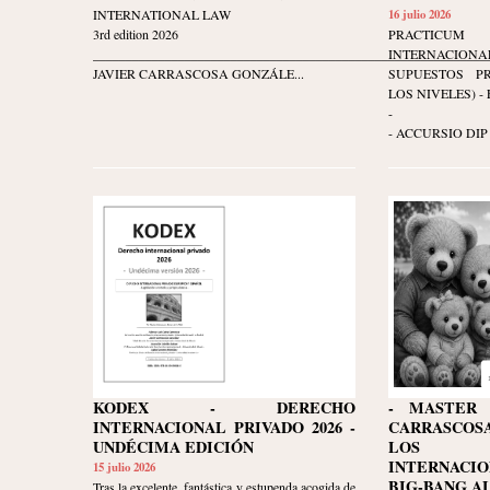
INTERNATIONAL LAW
16 julio 2026
3rd edition 2026
PRACTIC
____________________________________________________________
INTERNACIO
JAVIER CARRASCOSA GONZÁLE...
SUPUESTOS P
LOS NIVELES) - Ed
-
- ACCURSIO DIP 
KODEX - DERECHO
- MASTER 
INTERNACIONAL PRIVADO 2026 -
CARRASCO
UNDÉCIMA EDICIÓN
LOS D
INTERNACI
15 julio 2026
BIG-BANG A
Tras la excelente, fantástica y estupenda acogida de