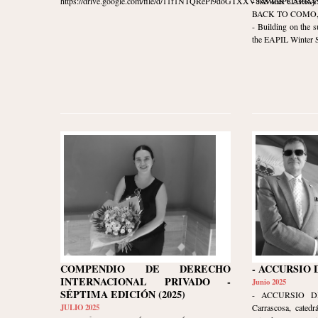
https://drive.google.com/file/d/11f1NTQRePl9doGTXXV8k8WieP8I5s9Aj/v
- JAVIER CARR
BACK TO COMO, I
- Building on the s
the EAPIL Winter Sc
COMPENDIO DE DERECHO
- ACCURSIO 
INTERNACIONAL PRIVADO -
Junio 2025
SÉPTIMA EDICIÓN (2025)
- ACCURSIO DI
JULIO 2025
Carrascosa, catedr